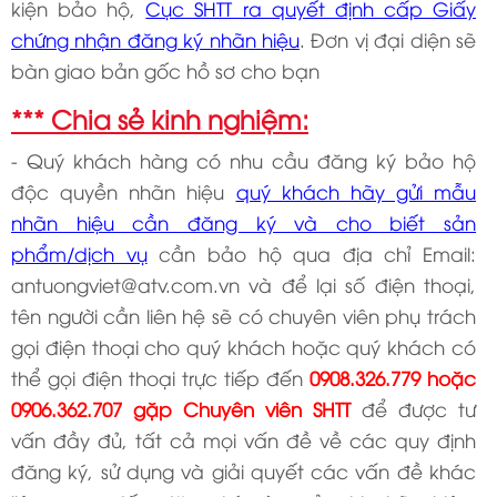
kiện bảo hộ,
Cục SHTT ra quyết định cấp Giấy
chứng nhận đăng ký nhãn hiệu
. Đơn vị đại diện sẽ
bàn giao bản gốc hồ sơ cho bạn
*** Chia sẻ kinh nghiệm:
- Quý khách hàng có nhu cầu đăng ký bảo hộ
độc quyền nhãn hiệu
quý khách hãy gửi mẫu
nhãn hiệu cần đăng ký và cho biết sản
phẩm/dịch vụ
cần bảo hộ qua địa chỉ Email:
antuongviet@atv.com.vn
và để lại số điện thoại,
tên người cần liên hệ sẽ có chuyên viên phụ trách
gọi điện thoại cho quý khách hoặc quý khách có
thể gọi điện thoại trực tiếp đến
0908.326.779 hoặc
0906.362.707 gặp Chuyên viên SHTT
để được tư
vấn đầy đủ, tất cả mọi vấn đề về các quy định
đăng ký, sử dụng và giải quyết các vấn đề khác