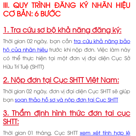
III. QUY TRÌNH ĐĂNG KÝ NHÃN HIỆU
CƠ BẢN: 6 BƯỚC
1. Tra cứu sơ bộ khả năng đăng ký:
Thời gian 02 ngày, bạn cần
tra cứu khả năng bảo
hộ của nhãn hiệu
trước khi nộp đơn. Việc làm này
có thể thực hiện tại một đơn vị đại diện Cục Sở
Hữu Trí Tuệ (SHTT)
2. Nộp đơn tại Cục SHTT Việt Nam:
Thời gian 02 ngày, đơn vị đại diện Cục SHTT sẽ giúp
bạn
soạn thảo hồ sơ và nộp đơn tại Cục SHTT
3. Thẩm định hình thức đơn tại cục
SHTT:
Thời gian 01 tháng, Cục SHTT
xem xét tính hợp lệ