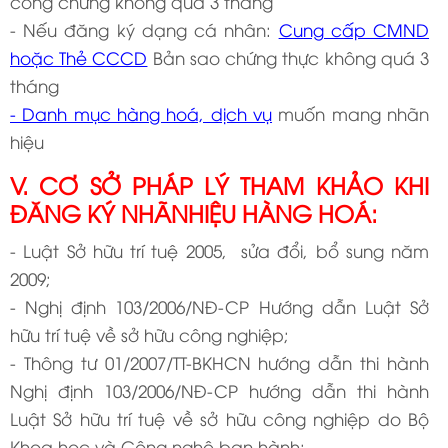
công chứng không quá 3 tháng
- Nếu đăng ký dạng cá nhân:
Cung cấp CMND
hoặc Thẻ CCCD
Bản sao chứng thực không quá 3
tháng
- Danh mục hàng hoá, dịch vụ
muốn mang nhãn
hiệu
V. CƠ SỞ PHÁP LÝ THAM KHẢO KHI
ĐĂNG KÝ NHÃNHIỆU HÀNG HOÁ:
- Luật Sở hữu trí tuệ 2005, sửa đổi, bổ sung năm
2009;
- Nghị định 103/2006/NĐ-CP Hướng dẫn Luật Sở
hữu trí tuệ về sở hữu công nghiệp;
- Thông tư 01/2007/TT-BKHCN hướng dẫn thi hành
Nghị định 103/2006/NĐ-CP hướng dẫn thi hành
Luật Sở hữu trí tuệ về sở hữu công nghiệp do Bộ
Khoa học và Công nghệ ban hành;