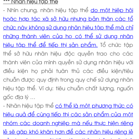
*** Nhãn hiệu tập thể
- Nhìn chung, nhãn hiệu tập thể
do một hiệp hội
hoặc hợp tác xã sở hữu nhưng bản thân các tổ
chức này không sử dụng nhãn hiệu tập thể mà chỉ
những thành viên của họ có thể sử dụng nhãn
hiệu tập thể để tiếp thị sản phẩm.
Tổ chức tập
thể sở hữu nhãn hiệu độc quyền trao cho các
thành viên của mình quyền sử dụng nhãn hiệu với
điều kiện họ phải tuân thủ các điều kiện/tiêu
chuẫn được quy định trong quy chế sử dụng nhãn
hiệu tập thể. Ví dụ: tiêu chuẫn chất lượng, nguốn
gốc địa lý …
- Nhãn hiệu tập thể
có thể là một phương thức có
hiệu quả để cùng tiếp thị các sản phẩm của một
nhóm các doanh nghiệp mà nếu thực hiện riêng
lẻ sẽ gặp khó khăn hơn để các nhãn hiệu riêng lẻ