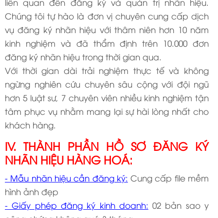
liên quan đến đăng ký và quản trị nhãn hiệu.
Chúng tôi tự hào là đơn vị chuyên cung cấp dịch
vụ đăng ký nhãn hiệu với thâm niên hơn 10 năm
kinh nghiệm và đã thẩm định trên 10.000 đơn
đăng ký nhãn hiệu trong thời gian qua.
Với thời gian dài trải nghiệm thực tế và không
ngừng nghiên cứu chuyên sâu cộng với đội ngũ
hơn 5 luật sư, 7 chuyên viên nhiều kinh nghiệm tận
tâm phục vụ nhằm mang lại sự hài lòng nhất cho
khách hàng.
IV. THÀNH PHẦN HỒ SƠ ĐĂNG KÝ
NHÃN HIỆU HÀNG HOÁ:
- Mẫu nhãn hiệu cần đăng ký:
Cung cấp file mềm
hình ảnh đẹp
- Giấy phép đăng ký kinh doanh:
02 bản sao y