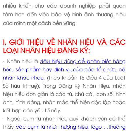
nhiều khiến cho các doanh nghiệp phải quan
tâm hơn đến việc bảo vệ hình ảnh thương hiệu
của mình một cách bền vững
I. GIỚI THIỆU VỀ NHÃN HIỆU VÀ CÁC
LOẠI NHÃN HIỆU ĐĂNG KÝ:
- Nhãn hiệu là
dấu hiệu dùng để phân biệt hàng
hóa, sản phẩm hay dịch vụ của các tổ chức, cá
nhân khác nhau
. (theo khoản 16 điều 4 của Luật
Sở hữu trí tuệ). Trong Đăng Ký Nhãn Hiệu, nhãn
hiệu hiểu đơn giản là các từ, chữ cái, con số, hình
ảnh, hình dáng, nhãn mác thể hiện độc lập hoặc
kết hợp các yếu tố này.
- Ngoài cụm từ nhãn hiệu quý khách còn có thể
thấy
các cụm từ như: thượng hiệu, logo …thường