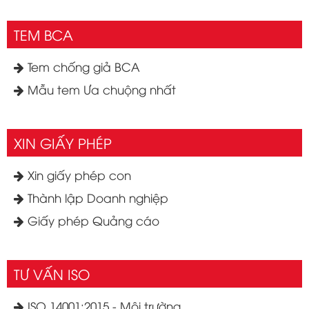
TEM BCA
Tem chống giả BCA
Mẫu tem Ưa chuộng nhất
XIN GIẤY PHÉP
Xin giấy phép con
Thành lập Doanh nghiệp
Giấy phép Quảng cáo
TƯ VẤN ISO
ISO 14001:2015 - Môi trường