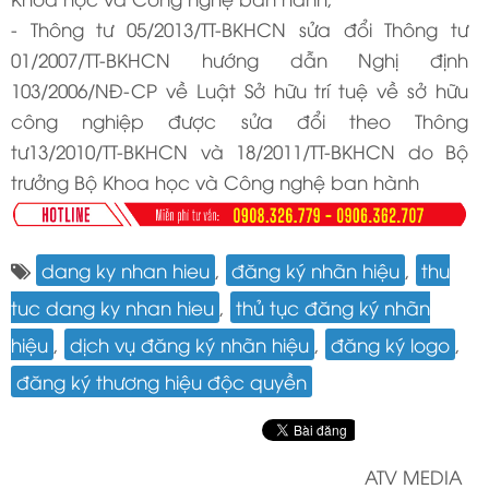
- Thông tư 05/2013/TT-BKHCN sửa đổi Thông tư
01/2007/TT-BKHCN hướng dẫn Nghị định
103/2006/NĐ-CP về Luật Sở hữu trí tuệ về sở hữu
công nghiệp được sửa đổi theo Thông
tư13/2010/TT-BKHCN và 18/2011/TT-BKHCN do Bộ
trưởng Bộ Khoa học và Công nghệ ban hành
dang ky nhan hieu
,
đăng ký nhãn hiệu
,
thu
tuc dang ky nhan hieu
,
thủ tục đăng ký nhãn
hiệu
,
dịch vụ đăng ký nhãn hiệu
,
đăng ký logo
,
đăng ký thương hiệu độc quyền
ATV MEDIA