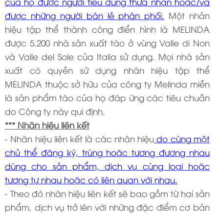
của họ được người tiêu dùng thừa nhận hoặc/và
được những người bán lẻ phân phối.
Một nhản
hiệu tập thể thành công điển hình là MELINDA
được 5.200 nhà sản xuất táo ở vùng Valle di Non
và Valle del Sole của Italia sử dụng. Mọi nhà sản
xuất có quyền sử dụng nhãn hiệu tập thể
MELINDA thuộc sở hữu của công ty Melinda miễn
là sản phẩm táo của họ đáp ứng các tiêu chuẫn
do Công ty này qui định.
*** Nhãn hiệu liên kết
- Nhãn hiệu liên kết là các nhãn hiệu
do cùng một
chủ thể đăng ký, trùng hoặc tương đương nhau
dùng cho sản phẩm, dịch vụ cùng loại hoặc
tương tự nhau hoặc có liên quan với nhau.
- Theo đó nhãn hiệu liên kết sẽ bao gồm từ hai sản
phẩm, dịch vụ trở lên với những đặc điểm cơ bản