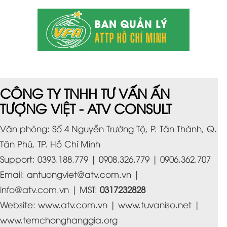
CÔNG TY TNHH TƯ VẤN ẤN
TƯỢNG VIỆT - ATV CONSULT
Văn phòng: Số 4 Nguyễn Trường Tộ, P. Tân Thành, Q.
Tân Phú, TP. Hồ Chí Minh
Support: 0393.188.779 | 0908.326.779 | 0906.362.707
Email:
antuongviet@atv.com.vn
|
info@atv.com.vn
| MST:
0317232828
Website:
www.atv.com.vn
|
www.tuvaniso.net
|
www.temchonghanggia.org