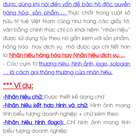
được dùng khi nói đến vấn đề bảo hộ độc quyền
hàng hóa, sản phẩm….
Thực chất trong Luật sở
hữu trí tuệ Việt Nam cũng như trong các giấy tờ,
văn bằng chính thức chỉ có khái niệm “nhãn hiệu”
được sử dụng tùy theo nó gắn kèm với sản phẩm,
hàng hóa hay dịch vụ mà được gọi chi tiết hơn
là
Nhãn hiệu hàng hóa hay Nhãn hiệu dịch vụ….
- Các cụm từ
thương hiệu, hình ảnh, logo, sologan
… là cách gọi thông thường của nhãn hiệu.
*** Ví dụ:
-Nhãn hiệu chữ:
Được thiết kế dạng chữ
-Nhãn hiệu kết hợp hình và chữ:
Hình ảnh mang
tính biểu tượng doanh nghiệp + chữ kèm theo
-Nhãn hiệu hình (logo):
Chỉ hình ảnh mang tính
biểu tượng doanh nghiệp