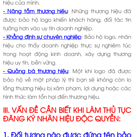
hiệu của mình.
- Nâng tầm thương hiệu
: Những thương hiệu đã
được bảo hộ logo khiến khách hàng, đối tác tin
tưởng hơn vào uy tín doanh nghiệp.
- Khẳng định sự chuyên nghiệp
: Bảo hộ logo, nhãn
hiệu cho thấy doanh nghiệp thực sự nghiêm túc
trong hoạt động kinh doanh, xây dựng thương
hiệu uy tín, bền vững.
- Quảng bá thương hiệu
: Một khi logo đã được
bảo hộ về mặt pháp lý thì bạn sẽ không còn lo
lắng thương hiệu bị xâm phạm, lợi dụng hoặc các
hình thức làm tổn hại đến thương hiệu.
III. VẤN ĐỀ CẦN BIẾT KHI LÀM THỦ TỤC
ĐĂNG KÝ NHÃN HIỆU ĐỘC QUYỀN:
1. Đối tượng nào được đứng tên bảo