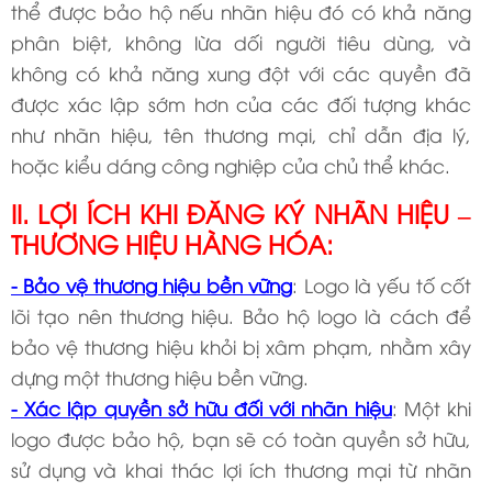
thể được bảo hộ nếu nhãn hiệu đó có khả năng
phân biệt, không lừa dối người tiêu dùng, và
không có khả năng xung đột với các quyền đã
được xác lập sớm hơn của các đối tượng khác
như nhãn hiệu, tên thương mại, chỉ dẫn địa lý,
hoặc kiểu dáng công nghiệp của chủ thể khác.
II. LỢI ÍCH KHI ĐĂNG KÝ NHÃN HIỆU –
THƯƠNG HIỆU HÀNG HÓA:
- Bảo vệ thương hiệu bền vững
: Logo là yếu tố cốt
lõi tạo nên thương hiệu. Bảo hộ logo là cách để
bảo vệ thương hiệu khỏi bị xâm phạm, nhằm xây
dựng một thương hiệu bền vững.
- Xác lập quyền sở hữu đối với nhãn hiệu
: Một khi
logo được bảo hộ, bạn sẽ có toàn quyền sở hữu,
sử dụng và khai thác lợi ích thương mại từ nhãn