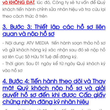
và KHÔNG ĐẠT
, lúc đó, Công ty sẽ tư vấn để Quý
khách tiến hành chỉnh sửa nhãn hiệu và tra cứu lại
theo cách thức ở trên
3. Bước 3: Thiết lập các hồ sơ liên
quan và nộp hồ sơ
- Nội dung: ATV MEDIA tiến hành soạn thảo hồ sơ
và gửi khách hàng ký xác nhận sau đó sẽ nộp hồ
sơ lên Cục Sở Hữu Trí Tuệ để đăng ký.
- Thời gian: Sau 01 ngày kể từ ngày Quý khách ký
vào hồ sơ
4. Bước 4: Tiến hành theo dõi và Thay
mặt Quý khách nộp hồ sơ và giải
quyết hồ sơ đến khi được Cấp giấy
chứng nhận đăng ký nhãn hiệu