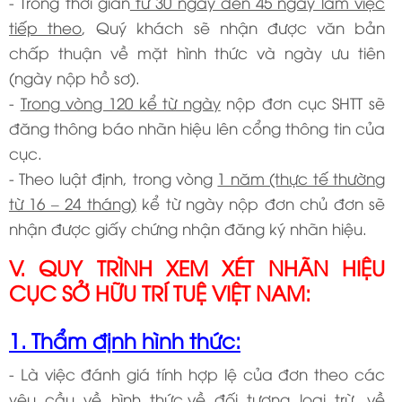
- Trong thời gian
từ 30 ngày đến 45 ngày làm việc
tiếp theo
, Quý khách sẽ nhận được văn bản
chấp thuận về mặt hình thức và ngày ưu tiên
(ngày nộp hồ sơ).
-
Trong vòng 120 kể từ ngày
nộp đơn cục SHTT sẽ
đăng thông báo nhãn hiệu lên cổng thông tin của
cục.
- Theo luật định, trong vòng
1 năm (thực tế thường
từ 16 – 24 tháng)
kể từ ngày nộp đơn chủ đơn sẽ
nhận được giấy chứng nhận đăng ký nhãn hiệu.
V. QUY TRÌNH XEM XÉT NHÃN HIỆU
CỤC SỞ HỮU TRÍ TUỆ VIỆT NAM:
1. Thẩm định hình thức:
- Là việc đánh giá tính hợp lệ của đơn theo các
yêu cầu về hình thức,về đối tượng loại trừ, về