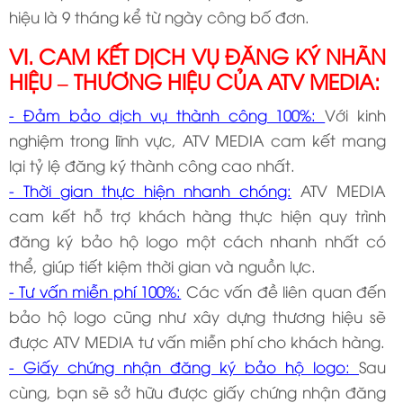
hiệu là 9 tháng kể từ ngày công bố đơn.
VI. CAM KẾT DỊCH VỤ ĐĂNG KÝ NHÃN
HIỆU – THƯƠNG HIỆU CỦA ATV MEDIA:
- Đảm bảo dịch vụ thành công 100%:
Với kinh
nghiệm trong lĩnh vực, ATV MEDIA cam kết mang
lại tỷ lệ đăng ký thành công cao nhất.
- Thời gian thực hiện nhanh chóng:
ATV MEDIA
cam kết hỗ trợ khách hàng thực hiện quy trình
đăng ký bảo hộ logo một cách nhanh nhất có
thể, giúp tiết kiệm thời gian và nguồn lực.
- Tư vấn miễn phí 100%:
Các vấn đề liên quan đến
bảo hộ logo cũng như xây dựng thương hiệu sẽ
được ATV MEDIA tư vấn miễn phí cho khách hàng.
- Giấy chứng nhận đăng ký bảo hộ logo:
Sau
cùng, bạn sẽ sở hữu được giấy chứng nhận đăng