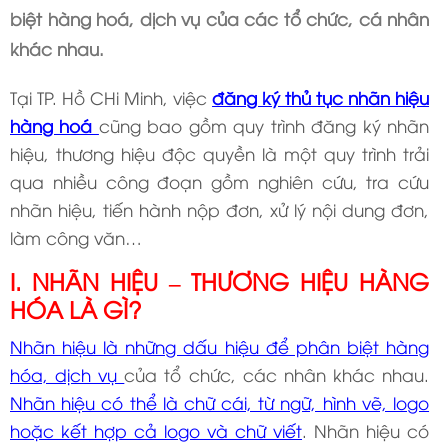
biệt hàng hoá, dịch vụ của các tổ chức, cá nhân
khác nhau.
Tại TP. Hồ CHi Minh, việc
đăng ký thủ tục nhãn hiệu
hàng hoá
cũng bao gồm quy trình đăng ký nhãn
hiệu, thương hiệu độc quyền là một quy trình trải
qua nhiều công đoạn gồm nghiên cứu, tra cứu
nhãn hiệu, tiến hành nộp đơn, xử lý nội dung đơn,
làm công văn…
I. NHÃN HIỆU – THƯƠNG HIỆU HÀNG
HÓA LÀ GÌ?
Nhãn hiệu là những dấu hiệu để phân biệt hàng
hóa, dịch vụ
của tổ chức, các nhân khác nhau.
Nhãn hiệu có thể là chữ cái, từ ngữ, hình vẽ, logo
hoặc kết hợp cả logo và chữ viết
. Nhãn hiệu có