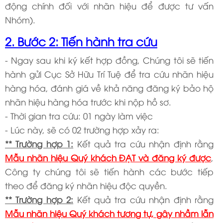
động chính đối với nhãn hiệu để được tư vấn
Nhóm).
2. Bước 2: Tiến hành tra cứu
- Ngay sau khi ký kết hợp đồng, Chúng tôi sẽ tiến
hành gửi Cục Sở Hữu Trí Tuệ để tra cứu nhãn hiệu
hàng hóa, đánh giá về khả năng đăng ký bảo hộ
nhãn hiệu hàng hóa trước khi nộp hồ sơ.
- Thời gian tra cứu: 01 ngày làm việc
- Lúc này, sẽ có 02 trường hợp xảy ra:
** Trường hợp 1:
Kết quả tra cứu nhận định rằng
Mẫu nhãn hiệu Quý khách ĐẠT và đăng ký được
,
Công ty chúng tôi sẽ tiến hành các bước tiếp
theo để đăng ký nhãn hiệu độc quyền.
** Trường hợp 2:
Kết quả tra cứu nhận định rằng
Mẫu nhãn hiệu Quý khách tương tự, gây nhầm lẫn