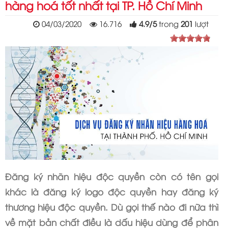
hàng hoá tốt nhất tại TP. Hồ Chí Minh
04/03/2020
16.716
4.9
/
5
trong
201
lượt
Đăng ký nhãn hiệu độc quyền còn có tên gọi
khác là đăng ký logo độc quyền hay đăng ký
thương hiệu độc quyền. Dù gọi thế nào đi nữa thì
về mặt bản chất điều là dấu hiệu dùng để phân