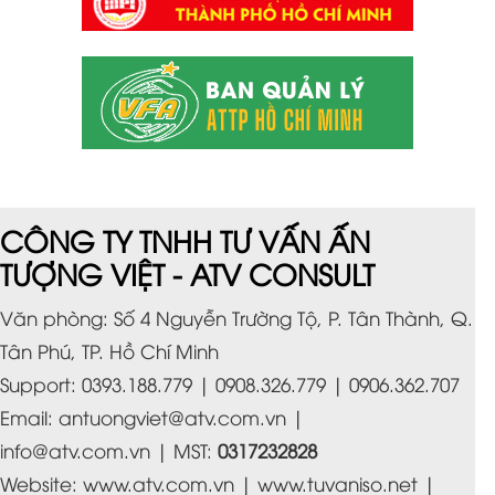
CÔNG TY TNHH TƯ VẤN ẤN
TƯỢNG VIỆT - ATV CONSULT
Văn phòng: Số 4 Nguyễn Trường Tộ, P. Tân Thành, Q.
Tân Phú, TP. Hồ Chí Minh
Support: 0393.188.779 | 0908.326.779 | 0906.362.707
Email:
antuongviet@atv.com.vn
|
info@atv.com.vn
| MST:
0317232828
Website:
www.atv.com.vn
|
www.tuvaniso.net
|