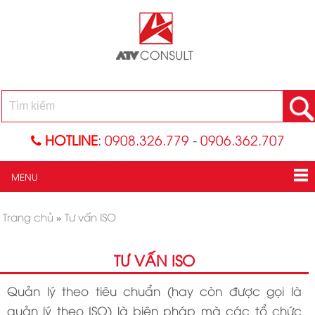
HOTLINE
:
0908.326.779
-
0906.362.707
MENU
Trang chủ
»
Tư vấn ISO
TƯ VẤN ISO
Quản lý theo tiêu chuẩn (hay còn được gọi là
quản lý theo ISO) là biện pháp mà các tổ chức