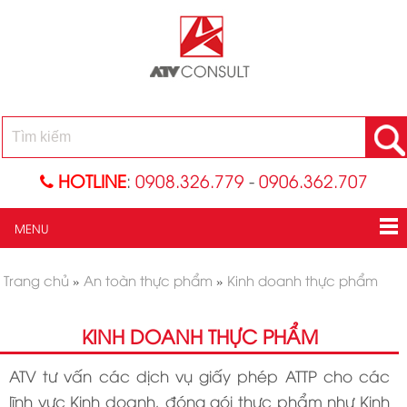
HOTLINE
:
0908.326.779
-
0906.362.707
MENU
Trang chủ
»
An toàn thực phẩm
»
Kinh doanh thực phẩm
KINH DOANH THỰC PHẨM
ATV tư vấn các dịch vụ giấy phép ATTP cho các
lĩnh vực Kinh doanh, đóng gói thực phẩm như Kinh