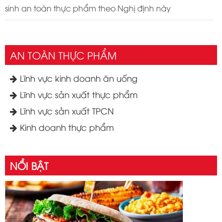
sinh an toàn thực phẩm theo Nghị định này
AN TOÀN THỰC PHẨM
Lĩnh vực kinh doanh ăn uống
Lĩnh vực sản xuất thực phẩm
Lĩnh vực sản xuất TPCN
Kinh doanh thực phẩm
Dịch vụ về giấy phép Vệ sinh an toàn thực phẩm
NỔI BẬT
(ATTP)