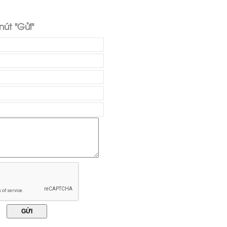
út "Gửi"