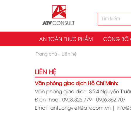
AN TOÀN THỰC PHẨM
CÔNG BỐ 
Trang chủ
»
Liên hệ
LIÊN HỆ
Văn phòng giao dịch Hồ Chí Minh:
Văn phòng giao dịch: Số 4 Nguyễn Trường
Điện thoại: 0908.326.779 - 0906.362.707
Email:
antuongviet@atv.com.vn
|
info@