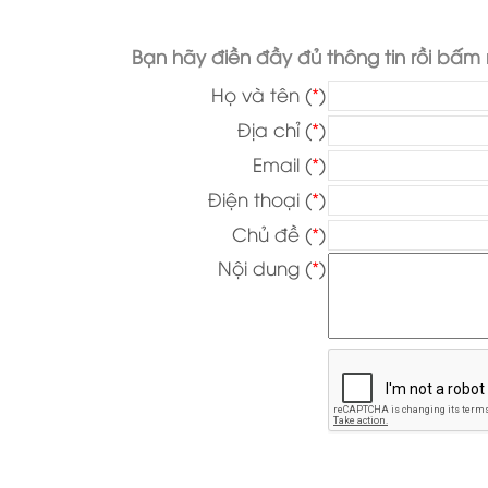
Bạn hãy điền đầy đủ thông tin rồi bấm n
Họ và tên
(
*
)
Địa chỉ
(
*
)
Email (
*
)
Điện thoại
(
*
)
Chủ đề
(
*
)
Nội dung
(
*
)