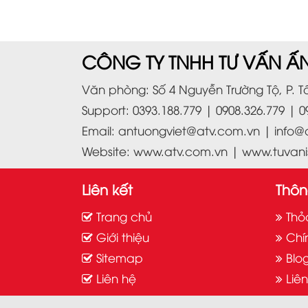
CÔNG TY TNHH TƯ VẤN ẤN
Văn phòng: Số 4 Nguyễn Trường Tộ, P. Tâ
Support: 0393.188.779 | 0908.326.779 | 0
Email:
antuongviet@atv.com.vn
|
info@
Website:
www.atv.com.vn
|
www.tuvani
Liên kết
Thôn
Trang chủ
Thỏ
Giới thiệu
Chí
Sitemap
Blo
Liên hệ
Liê