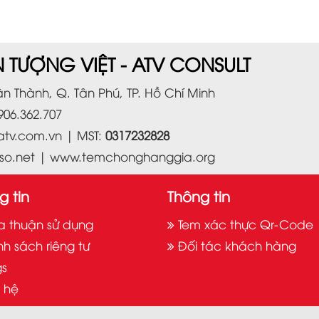
 TƯỢNG VIỆT - ATV CONSULT
n Thành, Q. Tân Phú, TP. Hồ Chí Minh
906.362.707
atv.com.vn
| MST:
0317232828
so.net
|
www.temchonghanggia.org
g tin
Thông tin
a thuận sử dụng
Tem xác thực Qr-Code
nh sách riêng tư
Đối tác khách hàng
gs
n hệ