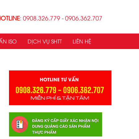
OTLINE
:
0908.326.779
-
0906.362.707
ẤN ISO
DỊCH VỤ SHTT
LIÊN HỆ