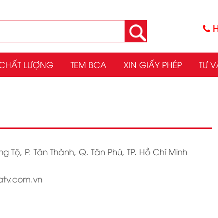
H
CHẤT LƯỢNG
TEM BCA
XIN GIẤY PHÉP
TƯ V
 Tộ, P. Tân Thành, Q. Tân Phú, TP. Hồ Chí Minh
atv.com.vn