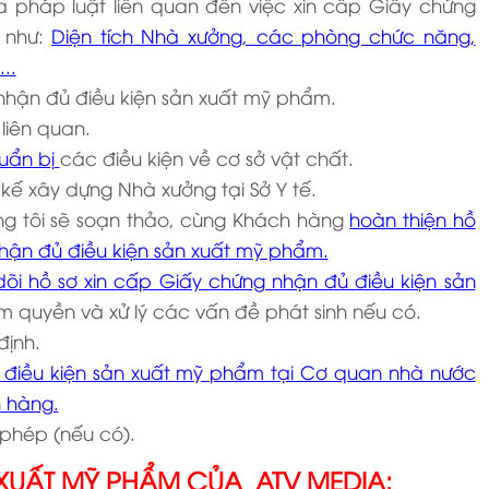
 pháp luật liên quan đến việc xin cấp Giấy chứng
 như:
Diện tích Nhà xưởng, các phòng chức năng,
..
nhận đủ điều kiện sản xuất mỹ phẩm.
iên quan.
uẩn bị
các điều kiện về cơ sở vật chất.
 kế xây dựng Nhà xưởng tại Sở Y tế.
ng tôi sẽ soạn thảo, cùng Khách hàng
hoàn thiện hồ
 nhận đủ điều kiện sản xuất mỹ phẩm.
dõi hồ sơ xin cấp Giấy chứng nhận đủ điều kiện sản
 quyền và xử lý các vấn đề phát sinh nếu có.
định.
 điều kiện sản xuất mỹ phẩm tại Cơ quan nhà nước
 hàng.
 phép (nếu có).
ẢN XUẤT MỸ PHẨM CỦA ATV MEDIA: