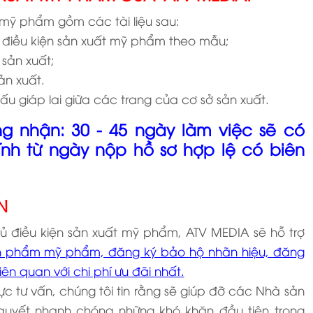
mỹ phẩm gồm các tài liệu sau:
điều kiện sản xuất mỹ phẩm theo mẫu;
 sản xuất;
ản xuất.
u giáp lai giữa các trang của cơ sở sản xuất.
ng nhận: 30 - 45 ngày làm việc sẽ có
tính từ ngày nộp hồ sơ hợp lệ có biên
N
ủ điều kiện sản xuất mỹ phẩm, ATV MEDIA sẽ hỗ trợ
n phẩm mỹ phẩm, đăng ký bảo hộ nhãn hiệu, đăng
ên quan với chi phí ưu đãi nhất.
vực tư vấn, chúng tôi tin rằng sẽ giúp đỡ các Nhà sản
 quyết nhanh chóng những khó khăn đầu tiên trong