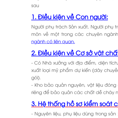
sau
1. Điều kiện về Con người:
Người phụ trách Sản xuất, Người phụ t
môn về một trong các chuyên ngàn
ngành có liên quan.
2. Điều kiện về Cơ sở vật chất 
- Có Nhà xưởng với địa điểm, diện tíc
xuất loại mỹ phẩm dự kiến (dây chuy
gói).
- Kho bảo quản nguyên, vật liệu đóng
riêng để bảo quản các chất dễ cháy nổ,
3. Hệ thống hồ sơ kiểm soát c
- Nguyên liệu, phụ liệu dùng trong sả