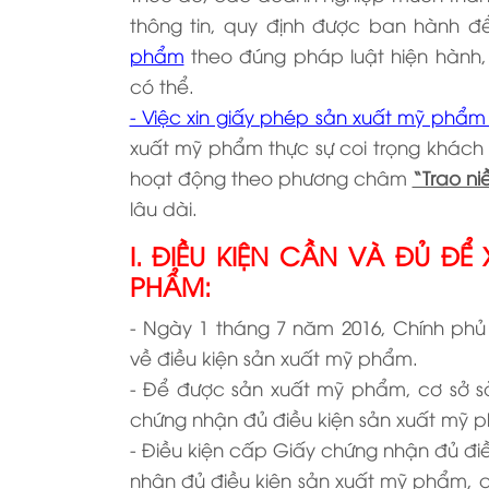
thông tin, quy định được ban hành 
phẩm
theo đúng pháp luật hiện hành, 
có thể.
- Việc xin giấy phép sản xuất mỹ phẩm 
xuất mỹ phẩm thực sự coi trọng khách 
hoạt động theo phương châm
“Trao niề
lâu dài.
I. ĐIỀU KIỆN CẦN VÀ ĐỦ Đ
PHẨM:
- Ngày 1 tháng 7 năm 2016, Chính phủ
về điều kiện sản xuất mỹ phẩm.
- Để được sản xuất mỹ phẩm, cơ sở s
chứng nhận đủ điều kiện sản xuất mỹ 
- Điều kiện cấp Giấy chứng nhận đủ đ
nhận đủ điều kiện sản xuất mỹ phẩm, 