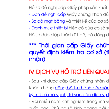
Hồ sơ đề nghị cấp Giấy phép sản xuất 
- Đơn đề nghị cấp
Giấy chứng nhận đủ 
- Sơ đồ mặt bằng
và thiết kế của cơ sở
- Danh mục thiết bị
hiện có của cơ sở s
Hồ sơ được lập thành 01 bộ, có đóng dấ
*** Thời gian cấp Giấy chứ
quyết định kiểm tra cơ sở (
nhận)
IV. DỊCH VỤ HỖ TRỢ LIÊN QUA
- Sau khi được cấp Giấy chứng nhận đ
Khách hàng
công bố lưu hành các sả
ký mã số mã vạch, tư vấn các dịch vụ li
- Với nhiều năm kinh nghiệm trong lĩnh 
xuất, các Chủ cơ sở kinh doanh giải