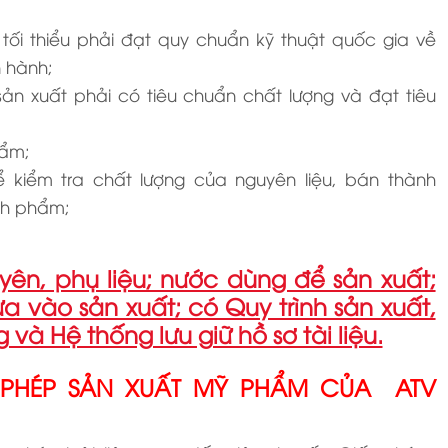
ối thiểu phải đạt quy chuẩn kỹ thuật quốc gia về
 hành;
n xuất phải có tiêu chuẩn chất lượng và đạt tiêu
hẩm;
 kiểm tra chất lượng của nguyên liệu, bán thành
nh phẩm;
ên, phụ liệu; nước dùng để sản xuất;
 vào sản xuất; có Quy trình sản xuất,
và Hệ thống lưu giữ hồ sơ tài liệu.
ẤY PHÉP SẢN XUẤT MỸ PHẨM CỦA ATV