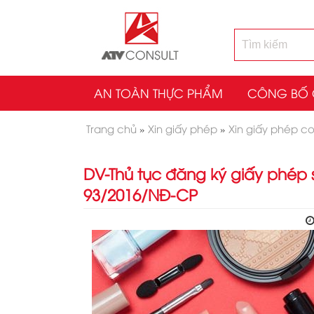
AN TOÀN THỰC PHẨM
CÔNG BỐ 
Trang chủ
»
Xin giấy phép
»
Xin giấy phép c
DV-Thủ tục đăng ký giấy phép 
93/2016/NĐ-CP