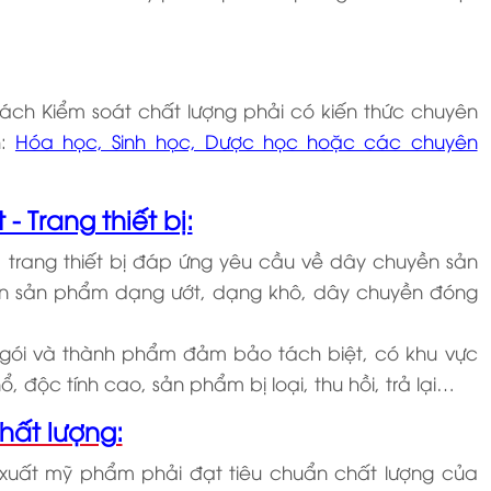
rách Kiểm soát chất lượng phải có kiến thức chuyên
h:
Hóa học, Sinh học, Dược học hoặc các chuyên
- Trang thiết bị:
h, trang thiết bị đáp ứng yêu cầu về dây chuyền sản
ền sản phẩm dạng ướt, dạng khô, dây chuyền đóng
 gói và thành phẩm đảm bảo tách biệt, có khu vực
 độc tính cao, sản phẩm bị loại, thu hồi, trả lại…
hất lượng:
n xuất mỹ phẩm phải đạt tiêu chuẩn chất lượng của