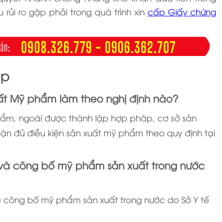
 rủi ro gặp phải trong quá trình xin
cấp Giấy chứng
ặp
uất Mỹ phẩm làm theo nghị định nào?
 phẩm, ngoài được thành lập hợp pháp, cơ sở sản
n đủ điều kiện sản xuất mỹ phẩm theo quy định tại
và công bố mỹ phẩm sản xuất trong nước
à công bố mỹ phẩm sản xuất trong nước do Sở Y tế