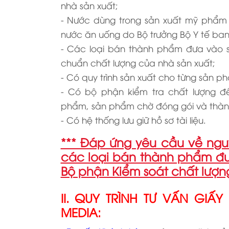
nhà sản xuất;
- Nước dùng trong sản xuất mỹ phẩm t
nước ăn uống do Bộ trưởng Bộ Y tế ban
- Các loại bán thành phẩm đưa vào sả
chuẩn chất lượng của nhà sản xuất;
- Có quy trình sản xuất cho từng sản p
- Có bộ phận kiểm tra chất lượng để
phẩm, sản phẩm chờ đóng gói và thà
- Có hệ thống lưu giữ hồ sơ tài liệu.
*** Đáp ứng yêu cầu về nguy
các loại bán thành phẩm đưa
Bộ phận Kiểm soát chất lượng 
II. QUY TRÌNH TƯ VẤN GI
MEDIA: