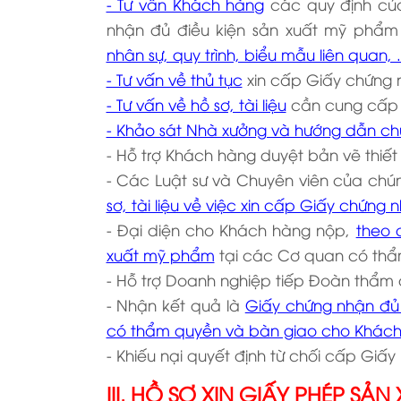
- Tư vấn Khách hàng
các quy định của
nhận đủ điều kiện sản xuất mỹ phẩm
nhân sự, quy trình, biểu mẫu liên quan, ..
- Tư vấn về thủ tục
xin cấp Giấy chứng 
- Tư vấn về hồ sơ, tài liệu
cần cung cấp l
- Khảo sát Nhà xưởng và hướng dẫn ch
- Hỗ trợ Khách hàng duyệt bản vẽ thiết
- Các Luật sư và Chuyên viên của chú
sơ, tài liệu về việc xin cấp Giấy chứng
- Đại diện cho Khách hàng nộp,
theo 
xuất mỹ phẩm
tại các Cơ quan có thẩm
- Hỗ trợ Doanh nghiệp tiếp Đoàn thẩm 
- Nhận kết quả là
Giấy chứng nhận đủ
có thẩm quyền và bàn giao cho Khách
- Khiếu nại quyết định từ chối cấp Giấy
III. HỒ SƠ XIN GIẤY PHÉP S