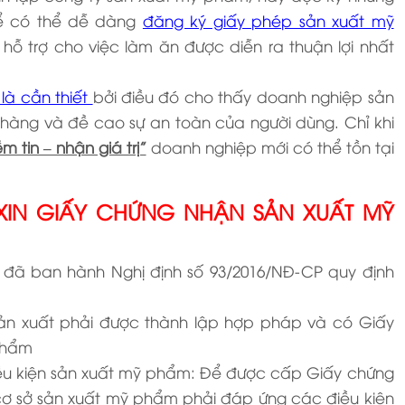
để có thể dễ dàng
đăng ký giấy phép sản xuất mỹ
hỗ trợ cho việc làm ăn được diễn ra thuận lợi nhất
là cần thiết
bởi điều đó cho thấy doanh nghiệp sản
hàng và đề cao sự an toàn của người dùng. Chỉ khi
m tin – nhận giá trị”
doanh nghiệp mới có thể tồn tại
Ể XIN GIẤY CHỨNG NHẬN SẢN XUẤT MỸ
 đã ban hành Nghị định số 93/2016/NĐ-CP quy định
ản xuất phải được thành lập hợp pháp và có Giấy
phẩm
iều kiện sản xuất mỹ phẩm: Để được cấp Giấy chứng
cơ sở sản xuất mỹ phẩm phải đáp ứng các điều kiện