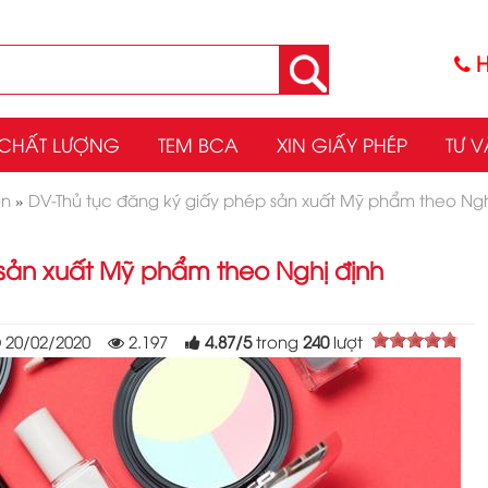
H
CHẤT LƯỢNG
TEM BCA
XIN GIẤY PHÉP
TƯ V
on
»
DV-Thủ tục đăng ký giấy phép sản xuất Mỹ phẩm theo Ng
sản xuất Mỹ phẩm theo Nghị định
20/02/2020
2.197
4.87
/
5
trong
240
lượt