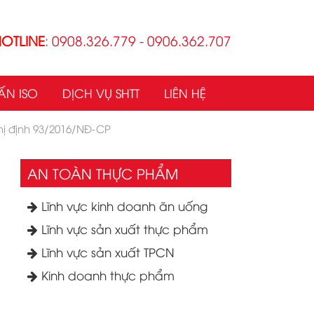
OTLINE
:
0908.326.779
-
0906.362.707
ẤN ISO
DỊCH VỤ SHTT
LIÊN HỆ
hị định 93/2016/NĐ-CP
AN TOÀN THỰC PHẨM
Lĩnh vực kinh doanh ăn uống
Lĩnh vực sản xuất thực phẩm
Lĩnh vực sản xuất TPCN
Kinh doanh thực phẩm