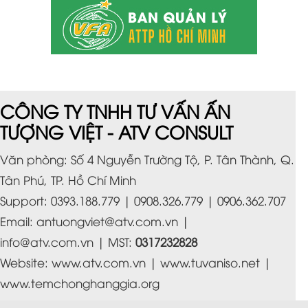
CÔNG TY TNHH TƯ VẤN ẤN
TƯỢNG VIỆT - ATV CONSULT
Văn phòng: Số 4 Nguyễn Trường Tộ, P. Tân Thành, Q.
Tân Phú, TP. Hồ Chí Minh
Support: 0393.188.779 | 0908.326.779 | 0906.362.707
Email:
antuongviet@atv.com.vn
|
info@atv.com.vn
| MST:
0317232828
Website:
www.atv.com.vn
|
www.tuvaniso.net
|
www.temchonghanggia.org