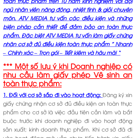
toàn thực phẩm trên 10 năm kinh nghiệm với đội
ngũ nhân viên năng động, nhiệt tình & giỏi chuyên
môn. ATV MEDIA tư vấn các điều kiện và những
biện pháp cần thiết để đảm bảo an toàn thực
phẩm. Đặc biệt ATV MEDIA tư vấn làm giấy chứng
nhận cơ sở đủ điều kiện toàn thực phẩm ” Nhanh
– Chính xác – Trọn gói – Tiết kiệm và hậu mãi “
*** Một số lưu ý khi Doanh nghiệp có
nhu cầu làm giấy phép Vệ sinh an
toàn thực phẩm:
1. Đối với cơ sở sắp đi vào hoạt động:
Đăng ký xin
giấy chứng nhận cơ sở đủ điều kiện an toàn thực
phẩm cho cơ sở là việc đầu tiên cần làm và bắt
buộc trước khi doanh nghiệp đi vào hoạt động
sản xuất; kinh doanh thực phẩm. Khi cơ sở đã đi
vào hoạt động mà vẫn chưa tiến hành xin giấy