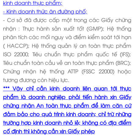
kinh doanh thực phẩm;
- Kinh doanh thức ăn đường phố;
- Cơ sở đã được cấp một trong các Giấy chứng
nhận : Thực hành sản xuất tốt (GMP); Hệ thống
phân tích các mối nguy và điểm kiểm soát tới hạn
( HACCP); Hệ thống quản lý an toàn thực phẩm
ISO 22000; Tiêu chuẩn thực phẩm quốc tế (IFS);
Tiêu chuẩn toàn cầu về an toàn thực phẩm (BRC);
Chứng nhận hệ thống ATTP (FSSC 22000) hoặc
tương đương còn hiệu lực.
*** Vậy chỉ cần kinh doanh liên quan tới thực
phẩm là doanh nghiệp phải tiến hành xin Giấy
chứng nhận An toàn thực phẩm để làm căn cứ
đảm bảo cho quá trình kinh doanh; chỉ trừ những
trường hợp kinh doanh nhỏ lẻ; không có địa điểm
cố định thì không cần xin Giấy phép