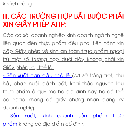
khách hàng.
III. CÁC TRƯỜNG HỢP BẮT BUỘC PHẢI
XIN GIẤY PHÉP ATTP:
Các cơ sở, doanh nghiệp kinh doanh ngành nghề
liên quan đến thực phẩm đều phải tiến hành xin
cấp Giấy phép vệ sinh an toàn thực phẩm ngoại
trừ một số trường hợp dưới đây không phải xin
Giấy phép, cụ thể là:
- Sản xuất ban đầu nhỏ lẻ
(cơ sở trồng trọt, thu
hái, chăn nuôi, đánh bắt, khai thác nguyên liệu
thực phẩm ở quy mô hộ gia đình hay hộ cá thể
có hoặc không có giấy chứng nhận đăng ký
doanh nghiệp.
- Sản xuất, kinh doanh sản phẩm thực
phẩm
không có địa điểm cố định;