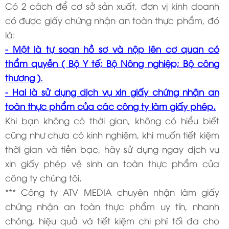
Có 2 cách để cơ sở sản xuất, đơn vị kinh doanh
có được giấy chứng nhận an toàn thực phẩm, đó
là:
- Một là tự soạn hồ sơ và nộp lên cơ quan có
thẩm quyền ( Bộ Y tế; Bộ Nông nghiệp; Bộ công
thương ).
- Hai là sử dụng dịch vụ xin giấy chứng nhận an
toàn thực phẩm của các công ty làm giấy phép.
Khi bạn không có thời gian, không có hiểu biết
cũng như chưa có kinh nghiệm, khi muốn tiết kiệm
thời gian và tiền bạc, hãy sử dụng ngay dịch vụ
xin giấy phép vệ sinh an toàn thực phẩm của
công ty chúng tôi.
*** Công ty ATV MEDIA chuyên nhận làm giấy
chứng nhận an toàn thực phẩm uy tín, nhanh
chóng, hiệu quả và tiết kiệm chi phí tối đa cho