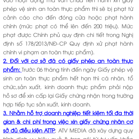
phép vệ sinh an toàn thực phẩm thì sẽ bị phạt từ
cảnh cáo cho đến đóng cửa hoặc phạt hành
chính (mức phạt có thể lên đến 200 triệu). Mức
phạt được Chính phủ quy định chi tiết trong Nghị
định số 178/2013/NĐ-CP Quy định xử phạt hành
chính vi phạm an toàn thực phẩm).
2. Đối với cơ sở đã có giấy phép an toàn thực
phẩm:
Trước 06 tháng tính đến ngày Giấy phép vệ
sinh an toàn thực phẩm hết hạn thì cá nhân, tổ
chức,sản xuất, kinh doanh thực phẩm phải nộp
hồ sơ để xin cấp lại Giấy chứng nhận trong trường
hợp tiếp tục sản xuất, kinh doanh.
3. Nhằm hỗ trợ doanh nghiệp tiết kiệm tối đa thời
gian & chi phí trong việc xin giấy chứng nhận cơ
sở đủ điều kiện ATTP
; ATV MEDIA đã xây dựng quy
trình dịch vụ hiệu quả & trọn gói từ tư vấn khắc