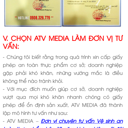
V. CHỌN ATV MEDIA LÀM ĐƠN VỊ TƯ
VẤN:
- Chúng tôi biết rằng trong quá trình xin cấp giấy
phép an toàn thực phẩm cơ sở; doanh nghiệp
gặp phải khó khăn, những vướng mắc là điều
không thể nào tránh khỏi.
- Với mục đích muốn giúp cơ sở, doanh nghiệp
vượt qua mọi khó khăn nhanh chóng có giấy
phép để ổn định sản xuất, ATV MEDIA đã thành
lập mô hình tư vấn như sau:
- ATV MEDIA –
Đơn vị chuyên tư vấn Vệ sinh an