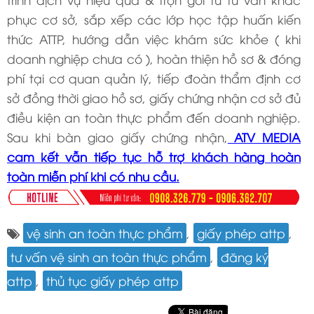
phục cơ sở, sắp xếp các lớp học tập huấn kiến
thức ATTP, hướng dẫn việc khám sức khỏe ( khi
doanh nghiệp chưa có ), hoàn thiện hồ sơ & đóng
phí tại cơ quan quản lý, tiếp đoàn thẩm định cơ
sở đồng thời giao hồ sơ, giấy chứng nhận cơ sở đủ
điều kiện an toàn thực phẩm đến doanh nghiệp.
Sau khi bàn giao giấy chứng nhận,
ATV MEDIA
cam kết vẫn tiếp tục hỗ trợ khách hàng hoàn
toàn miễn phí khi có nhu cầu.
vệ sinh an toàn thực phẩm
,
giấy phép attp
,
tư vấn vệ sinh an toàn thực phẩm
,
đăng ký
attp
,
thủ tục giấy phép attp