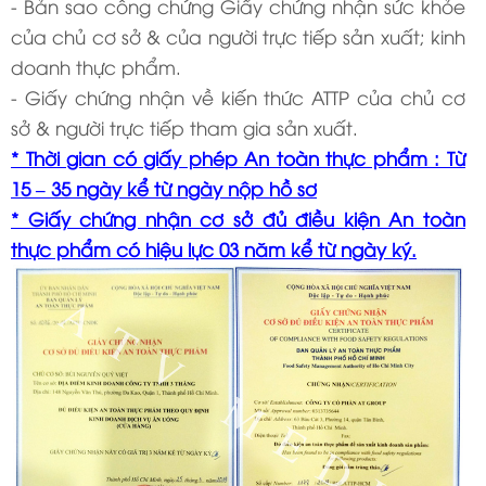
- Bản sao công chứng Giấy chứng nhận sức khỏe
của chủ cơ sở & của người trực tiếp sản xuất; kinh
doanh thực phẩm.
- Giấy chứng nhận về kiến thức ATTP của chủ cơ
sở & người trực tiếp tham gia sản xuất.
* Thời gian có giấy phép An toàn thực phẩm : Từ
15 – 35 ngày kể từ ngày nộp hồ sơ
* Giấy chứng nhận cơ sở đủ điều kiện An toàn
thực phẩm có hiệu lực 03 năm kể từ ngày ký.