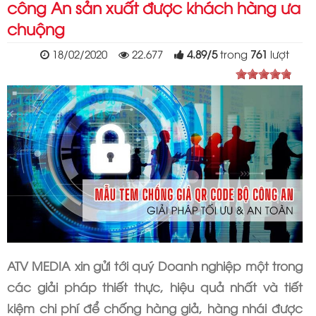
công An sản xuất được khách hàng ưa
chuộng
18/02/2020
22.677
4.89
/
5
trong
761
lượt
ATV MEDIA xin gửi tới quý Doanh nghiệp một trong
các giải pháp thiết thực, hiệu quả nhất và tiết
kiệm chi phí để chống hàng giả, hàng nhái được