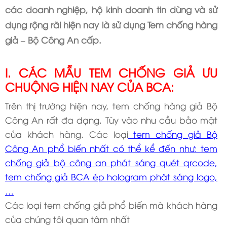
các doanh nghiệp, hộ kinh doanh tin dùng và sử
dụng rộng rãi hiện nay là sử dụng Tem chống hàng
giả – Bộ Công An cấp.
I. CÁC MẪU TEM CHỐNG GIẢ ƯU
CHUỘNG HIỆN NAY CỦA BCA:
Trên thị trường hiện nay, tem chống hàng giả Bộ
Công An rất đa dạng. Tùy vào nhu cầu bảo mật
của khách hàng. Các loại
tem chống giả Bộ
Công An phổ biến nhất có thể kể đến như: tem
chống giả bộ công an phát sáng quét qrcode,
tem chống giả BCA ép hologram phát sáng logo,
…
Các loại tem chống giả phổ biến mà khách hàng
của chúng tôi quan tâm nhất