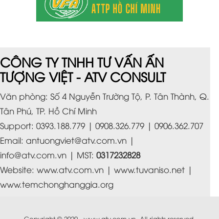
CÔNG TY TNHH TƯ VẤN ẤN
TƯỢNG VIỆT - ATV CONSULT
Văn phòng: Số 4 Nguyễn Trường Tộ, P. Tân Thành, Q.
Tân Phú, TP. Hồ Chí Minh
Support: 0393.188.779 | 0908.326.779 | 0906.362.707
Email:
antuongviet@atv.com.vn
|
info@atv.com.vn
| MST:
0317232828
Website:
www.atv.com.vn
|
www.tuvaniso.net
|
www.temchonghanggia.org
Copyright © 2020 -
www.atv.com.vn
. All rights reserved.