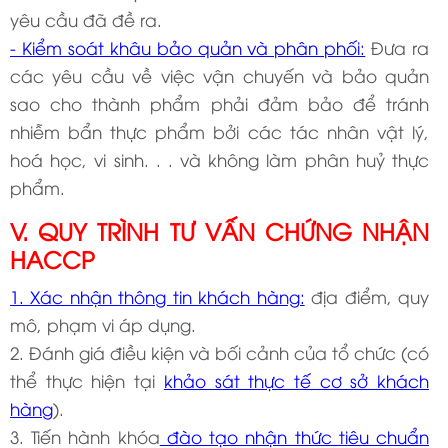
yêu cầu đã đề ra.
- Kiểm soát khâu bảo quản và phân phối:
Đưa ra
các yêu cầu về việc vận chuyến và bảo quản
sao cho thành phẩm phải đảm bảo để tránh
nhiễm bẩn thực phẩm bởi các tác nhân vật lý,
hoá học, vi sinh. . . và không làm phân huỷ thực
phẩm.
V. QUY TRÌNH TƯ VẤN CHỨNG NHẬN
HACCP
1. Xác nhận thông tin khách hàng:
địa điểm, quy
mô, phạm vi áp dụng.
2. Đánh giá điều kiện và bối cảnh của tổ chức (có
thể thực hiện tại
khảo sát thực tế cơ sở khách
hàng
).
3. Tiến hành khóa
đào tạo nhận thức tiêu chuẩn