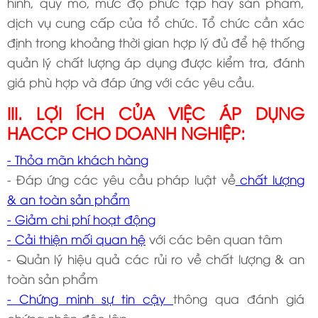
hình, quy mô, mức độ phức tạp hay sản phẩm,
dịch vụ cung cấp của tổ chức. Tổ chức cần xác
định trong khoảng thời gian hợp lý đủ để hệ thống
quản lý chất lượng áp dụng được kiểm tra, đánh
giá phù hợp và đáp ứng với các yêu cầu.
III. LỢI ÍCH CỦA VIỆC ÁP DỤNG
HACCP CHO DOANH NGHIỆP:
- Thỏa mãn khách hàng
- Đáp ứng các yêu cầu pháp luật về
chất lượng
& an toàn sản phẩm
- Giảm chi phí hoạt động
- Cải thiện mối quan hệ
với các bên quan tâm
- Quản lý hiệu quả các rủi ro về chất lượng & an
toàn sản phẩm
- Chứng minh sự tin cậy
thông qua đánh giá