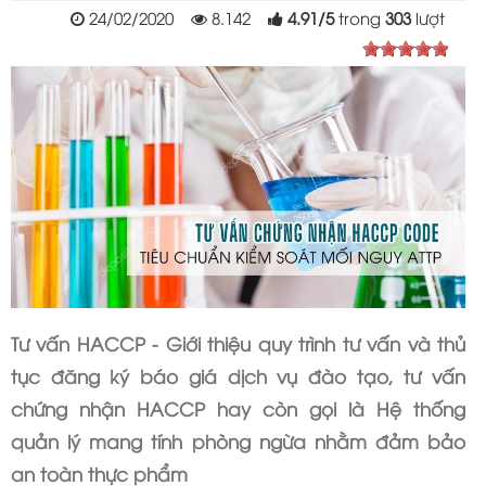
24/02/2020
8.142
4.91
/
5
trong
303
lượt
Tư vấn HACCP - Giới thiệu quy trình tư vấn và thủ
tục đăng ký báo giá dịch vụ đào tạo, tư vấn
chứng nhận HACCP hay còn gọi là Hệ thống
quản lý mang tính phòng ngừa nhằm đảm bảo
an toàn thực phẩm