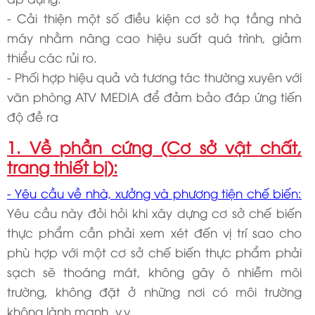
- Cải thiện một số điều kiện cơ sở hạ tầng nhà
máy nhằm nâng cao hiệu suất quá trình, giảm
thiểu các rủi ro.
- Phối hợp hiệu quả và tương tác thường xuyên với
văn phòng ATV MEDIA để đảm bảo đáp ứng tiến
độ đề ra
1. Về phần cứng (Cơ sở vật chất,
trang thiết bị):
- Yêu cầu về nhà, xưởng và phương tiện chế biến:
Yêu cầu này đỏi hỏi khi xây dựng cơ sở chế biến
thực phẩm cần phải xem xét đến vị trí sao cho
phù hợp với một cơ sở chế biến thực phẩm phải
sạch sẽ thoáng mát, không gây ô nhiễm môi
trường, không đặt ở những nơi có môi trường
không lành mạnh .v.v.