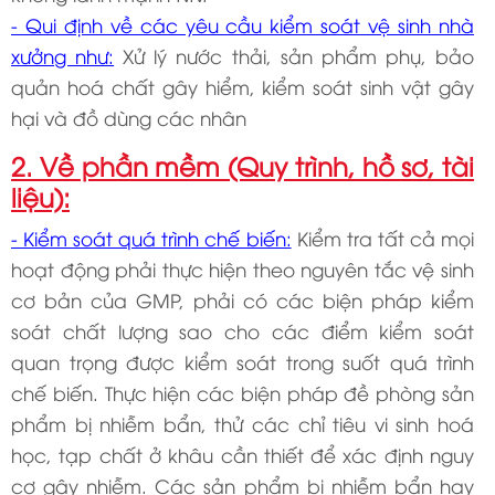
- Qui định về các yêu cầu kiểm soát vệ sinh nhà
xưởng như:
Xử lý nước thải, sản phẩm phụ, bảo
quản hoá chất gây hiểm, kiểm soát sinh vật gây
hại và đồ dùng các nhân
2. Về phần mềm (Quy trình, hồ sơ, tài
liệu):
- Kiểm soát quá trình chế biến:
Kiểm tra tất cả mọi
hoạt động phải thực hiện theo nguyên tắc vệ sinh
cơ bản của GMP, phải có các biện pháp kiểm
soát chất lượng sao cho các điểm kiểm soát
quan trọng được kiểm soát trong suốt quá trình
chế biến. Thực hiện các biện pháp đề phòng sản
phẩm bị nhiễm bẩn, thử các chỉ tiêu vi sinh hoá
học, tạp chất ở khâu cần thiết để xác định nguy
cơ gây nhiễm. Các sản phẩm bị nhiễm bẩn hay