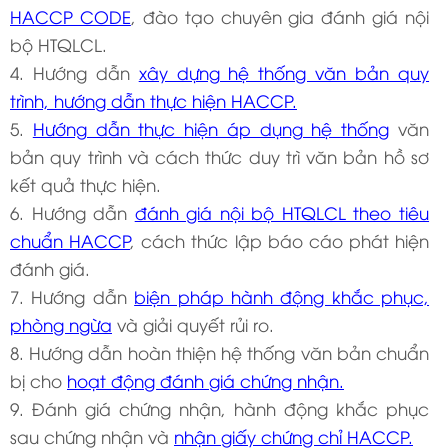
HACCP CODE
, đào tạo chuyên gia đánh giá nội
bộ HTQLCL.
4. Hướng dẫn
xây dựng hệ thống văn bản quy
trình, hướng dẫn thực hiện HACCP.
5.
Hướng dẫn thực hiện áp dụng hệ thống
văn
bản quy trình và cách thức duy trì văn bản hồ sơ
kết quả thực hiện.
6. Hướng dẫn
đánh giá nội bộ HTQLCL theo tiêu
chuẩn HACCP
, cách thức lập báo cáo phát hiện
đánh giá.
7. Hướng dẫn
biện pháp hành động khắc phục,
phòng ngừa
và giải quyết rủi ro.
8. Hướng dẫn hoàn thiện hệ thống văn bản chuẩn
bị cho
hoạt động đánh giá chứng nhận.
9. Đánh giá chứng nhận, hành động khắc phục
sau chứng nhận và
nhận giấy chứng chỉ HACCP.