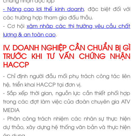
chứng nhận độc lập
- Nâng cao lợi thế kinh doanh
, đặc biệt đối với
các trường hợp tham gia đấu thầu.
- Cơ hội
xâm nhập các thị trường yêu cầu chất
lượng & an toàn cao
.
IV. DOANH NGHIỆP CẦN CHUẨN BỊ GÌ
TRƯỚC KHI TƯ VẤN CHỨNG NHẬN
HACCP
- Chỉ định người đầu mối phụ trách công tác liên
hệ, triển khai HACCP tại đơn vị.
- Sắp xếp thời gian, nguồn lực cần thiết phối hợp
trong các đợt làm việc của đoàn chuyên gia ATV
MEDIA
- Phân công trách nhiệm các nhân sự thực hiện
dự thảo, xây dựng hệ thống văn bản và thực hiện
áp dụng.