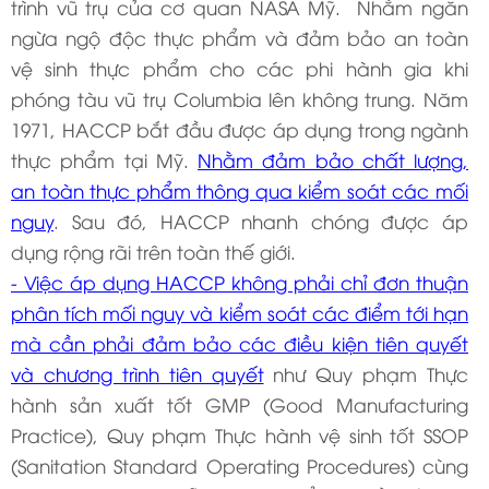
trình vũ trụ của cơ quan NASA Mỹ. Nhằm ngăn
ngừa ngộ độc thực phẩm và đảm bảo an toàn
vệ sinh thực phẩm cho các phi hành gia khi
phóng tàu vũ trụ Columbia lên không trung. Năm
1971, HACCP bắt đầu được áp dụng trong ngành
thực phẩm tại Mỹ.
Nhằm đảm bảo chất lượng,
an toàn thực phẩm thông qua kiểm soát các mối
nguy
. Sau đó, HACCP nhanh chóng được áp
dụng rộng rãi trên toàn thế giới.
- Việc áp dụng HACCP không phải chỉ đơn thuận
phân tích mối nguy và kiểm soát các điểm tới hạn
mà cần phải đảm bảo các điều kiện tiên quyết
và chương trình tiên quyết
như Quy phạm Thực
hành sản xuất tốt GMP (Good Manufacturing
Practice), Quy phạm Thực hành vệ sinh tốt SSOP
(Sanitation Standard Operating Procedures) cùng