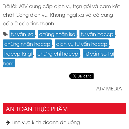
Trả lời: ATV cung cấp dịch vụ trọn gói và cam kết
chất lượng dịch vụ. Không ngại xa và có cung
cấp ở các tỉnh thành
tư vấn iso
,
chứng nhận iso
,
tư vấn haccp
,
chứng nhận haccp
,
dịch vụ tư vấn haccp
,
haccp là gì
,
chứng chỉ haccp
,
tư vấn iso tại
hcm
ATV MEDIA
AN TOÀN THỰC PHẨM
Lĩnh vực kinh doanh ăn uống