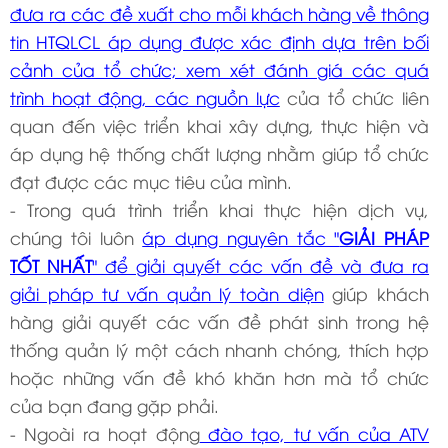
đưa ra các đề xuất cho mỗi khách hàng về thông
tin HTQLCL áp dụng được xác định dựa trên bối
cảnh của tổ chức; xem xét đánh giá các quá
trình hoạt động, các nguồn lực
của tổ chức liên
quan đến việc triển khai xây dựng, thực hiện và
áp dụng hệ thống chất lượng nhằm giúp tổ chức
đạt được các mục tiêu của mình.
- Trong quá trình triển khai thực hiện dịch vụ,
chúng tôi luôn
áp dụng nguyên tắc "
GIẢI PHÁP
TỐT NHẤT
" để giải quyết các vấn đề và đưa ra
giải pháp tư vấn quản lý toàn diện
giúp khách
hàng giải quyết các vấn đề phát sinh trong hệ
thống quản lý một cách nhanh chóng, thích hợp
hoặc những vấn đề khó khăn hơn mà tổ chức
của bạn đang gặp phải.
- Ngoài ra hoạt động
đào tạo, tư vấn của ATV