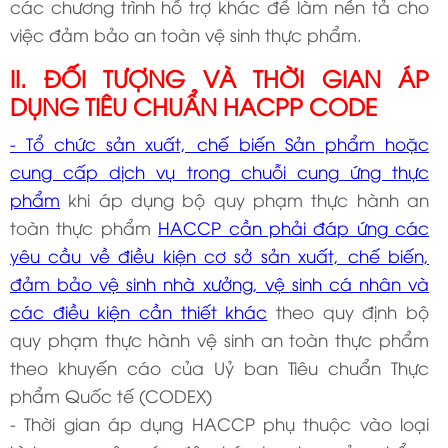
các chương trình hỗ trợ khác để làm nền tả cho
việc đảm bảo an toàn vệ sinh thực phẩm.
II. ĐỐI TƯỢNG VÀ THỜI GIAN ÁP
DỤNG TIÊU CHUẨN HACPP CODE
- Tổ chức sản xuất, chế biến Sản phẩm hoặc
cung cấp dịch vụ trong chuỗi cung ứng thực
phẩm
khi áp dụng bộ quy phạm thực hành an
toàn thực phẩm
HACCP cần phải đáp ứng các
yêu cầu về điều kiện cơ sở sản xuất, chế biến,
đảm bảo vệ sinh nhà xưởng, vệ sinh cá nhân và
các điều kiện cần thiết khác
theo quy định bộ
quy phạm thực hành vệ sinh an toàn thực phẩm
theo khuyến cáo của Uỷ ban Tiêu chuẩn Thực
phẩm Quốc tế (CODEX)
- Thời gian áp dụng HACCP phụ thuộc vào loại