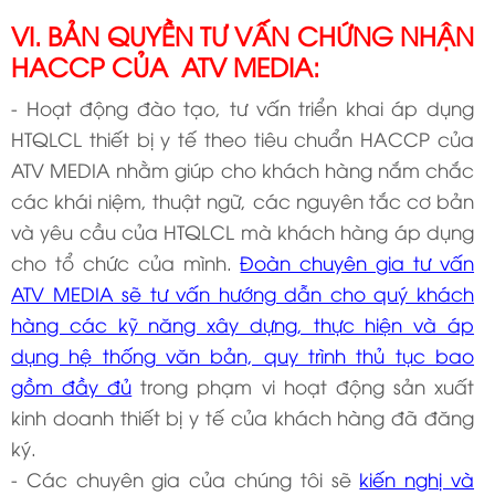
VI. BẢN QUYỀN TƯ VẤN CHỨNG NHẬN
HACCP CỦA ATV MEDIA:
- Hoạt động đào tạo, tư vấn triển khai áp dụng
HTQLCL thiết bị y tế theo tiêu chuẩn HACCP của
ATV MEDIA nhằm giúp cho khách hàng nắm chắc
các khái niệm, thuật ngữ, các nguyên tắc cơ bản
và yêu cầu của HTQLCL mà khách hàng áp dụng
cho tổ chức của mình.
Đoàn chuyên gia tư vấn
ATV MEDIA sẽ tư vấn hướng dẫn cho quý khách
hàng các kỹ năng xây dựng, thực hiện và áp
dụng hệ thống văn bản, quy trình thủ tục bao
gồm đầy đủ
trong phạm vi hoạt động sản xuất
kinh doanh thiết bị y tế của khách hàng đã đăng
ký.
- Các chuyên gia của chúng tôi sẽ
kiến nghị và