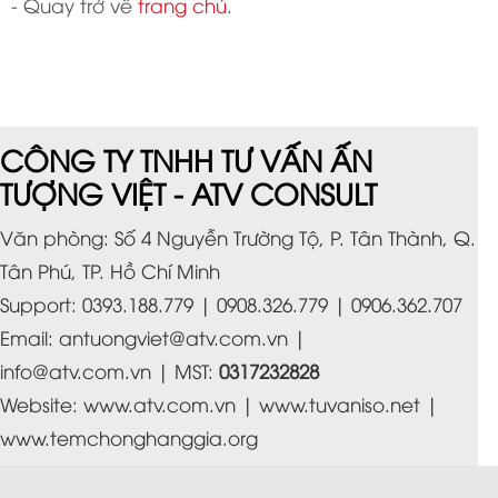
- Quay trở về
trang chủ
.
CÔNG TY TNHH TƯ VẤN ẤN
TƯỢNG VIỆT - ATV CONSULT
Văn phòng: Số 4 Nguyễn Trường Tộ, P. Tân Thành, Q.
Tân Phú, TP. Hồ Chí Minh
Support: 0393.188.779 | 0908.326.779 | 0906.362.707
Email:
antuongviet@atv.com.vn
|
info@atv.com.vn
| MST:
0317232828
Website:
www.atv.com.vn
|
www.tuvaniso.net
|
www.temchonghanggia.org